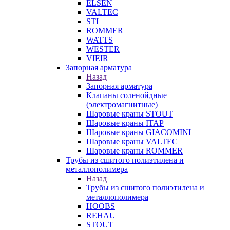
ELSEN
VALTEC
STI
ROMMER
WATTS
WESTER
VIEIR
Запорная арматура
Назад
Запорная арматура
Клапаны соленойдные
(электромагнитные)
Шаровые краны STOUT
Шаровые краны ITAP
Шаровые краны GIACOMINI
Шаровые краны VALTEC
Шаровые краны ROMMER
Трубы из сшитого полиэтилена и
металлополимера
Назад
Трубы из сшитого полиэтилена и
металлополимера
HOOBS
REHAU
STOUT