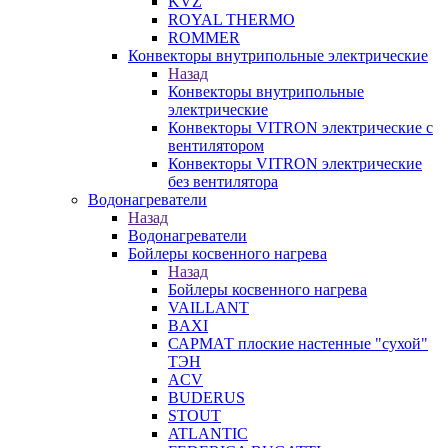
KVZ
ROYAL THERMO
ROMMER
Конвекторы внутрипольные электрические
Назад
Конвекторы внутрипольные
электрические
Конвекторы VITRON электрические с
вентилятором
Конвекторы VITRON электрические
без вентилятора
Водонагреватели
Назад
Водонагреватели
Бойлеры косвенного нагрева
Назад
Бойлеры косвенного нагрева
VAILLANT
BAXI
САРМАТ плоские настенные "сухой"
ТЭН
ACV
BUDERUS
STOUT
ATLANTIC